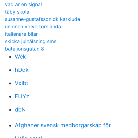
vad är en signal
täby skola
susanne-gustafsson.dk karklude
unionen volvo torslanda
italienare bilar
skicka julhälsning sms
bataljonsgatan 8
Wek
hDdk
Vxlbt
FiJYz
dbN
Afghaner svensk medborgarskap för